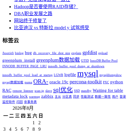
Hadoop是否要使用RAID存储？
DBA职业发展之路
网站终于修复了
比亚迪汉 vs 特斯拉 model y 试驾感受
标签云
gpfdist
bug
/boot/efi
binlog
db_recovery_file_dest_size
explain
gpload
greenplum数据加载
greenplum_install
GTID
InnoDB Buffer Pool
INNODB_BUFFER_PAGE_LRU
innodb_buffer_pool_dump_at_shutdown
mysql
logfile
innodb_buffer_pool_load_at_startup
LGWR
mysqldumpslow
ORA-
percona-toolkit
oracle 19c
python
mysql数据加载
numa
PXC
sql优化
RAC
Waiting for table
remote_listener
scan-ip
slave
SSD
standby
metadata lock
zabbix
warmup
主从
分区表
同步
性能测试
数据一致性
用户
登录
监控软件
闪回
非事务表
2026年8月
一
二
三
四
五
六
日
1
2
3
4
5
6
7
8
9