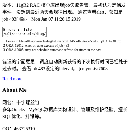
版本：11gR2 RAC 核心库出现job失败告警，最初认为是偶发
事件，没想到最近两天会规律出现。 通过查看alert，获知是
job 483问题。 Mon Jan 07 11:28:15 2019
1
Errors
in
file
/
u01
/
app
/
oracle
/
diag
/
rdbms
/
xxdb34
/
xxdb3
/
trace
/
xxdb3_j003_4230
.
trc
:
2
ORA
-
12012
:
error
on
auto
execute
of
job
483
3
ORA
-
12005
:
may
not
schedule
automatic
refresh
for
times
in
the
past
错误的字面意思：调度自动刷新获得的下次执行时间已经处于
过去时。 查看job 483设定的interval。 [crayon-6a7608
Read more
About Me
网名：十字螺丝钉
多年Oracle、MySQL数据库架构设计、管理及维护经验。擅长
SQL优化、排错等。
QQ：463725310