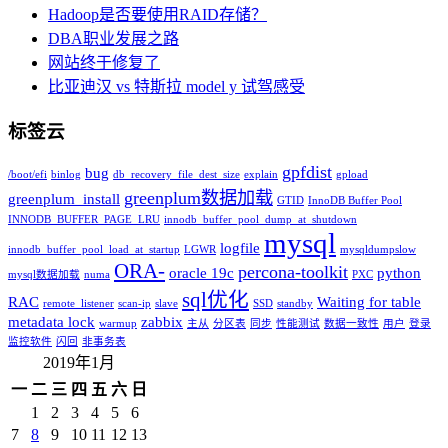
Hadoop是否要使用RAID存储？
DBA职业发展之路
网站终于修复了
比亚迪汉 vs 特斯拉 model y 试驾感受
标签云
gpfdist
bug
/boot/efi
binlog
db_recovery_file_dest_size
explain
gpload
greenplum数据加载
greenplum_install
GTID
InnoDB Buffer Pool
INNODB_BUFFER_PAGE_LRU
innodb_buffer_pool_dump_at_shutdown
mysql
logfile
innodb_buffer_pool_load_at_startup
LGWR
mysqldumpslow
ORA-
percona-toolkit
oracle 19c
python
mysql数据加载
numa
PXC
sql优化
RAC
Waiting for table
remote_listener
scan-ip
slave
SSD
standby
metadata lock
zabbix
warmup
主从
分区表
同步
性能测试
数据一致性
用户
登录
监控软件
闪回
非事务表
2019年1月
一
二
三
四
五
六
日
1
2
3
4
5
6
7
8
9
10
11
12
13