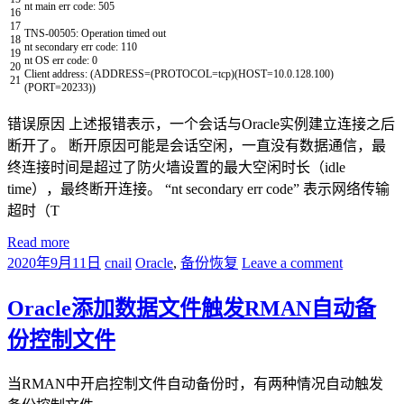
nt
main
err
code
:
505
16
17
TNS
-
00505
:
Operation
timed
out
18
nt
secondary
err
code
:
110
19
nt
OS
err
code
:
0
20
Client
address
:
(
ADDRESS
=
(
PROTOCOL
=
tcp
)
(
HOST
=
10.0.128.100
)
21
(
PORT
=
20233
)
)
错误原因 上述报错表示，一个会话与Oracle实例建立连接之后
断开了。 断开原因可能是会话空闲，一直没有数据通信，最
终连接时间是超过了防火墙设置的最大空闲时长（idle
time），最终断开连接。 “nt secondary err code” 表示网络传输
超时（T
Read more
2020年9月11日
cnail
Oracle
,
备份恢复
Leave a comment
Oracle添加数据文件触发RMAN自动备
份控制文件
当RMAN中开启控制文件自动备份时，有两种情况自动触发