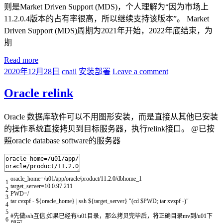
则是Market Driven Support (MDS)，个人理解为“因为市场上
11.2.0.4版本的占有率很高，所以继续支持该版本”。 Market
Driven Support (MDS)周期为2021年开始，2022年底结束，为
期
Read more
2020年12月28日
cnail
安装部署
Leave a comment
Oracle relink
Oracle 数据库软件可以不用图形安装，而是直接从其他已安装
的操作系统直接拷贝到目标服务器，执行relink接口。 @已按
照oracle database software的服务器
oracle_home
=
/
u01
/
app
/
oracle
/
product
/
11.2.0
/
dbhome_1
1
target_server
=
10.0.97.211
2
PWD
=
/
3
tar
cvzpf
-
$
{
oracle_home
}
|
ssh
$
{
target_server
}
"(cd $PWD; tar xvzpf -)"
4
5
#先做ssh互信;如果已经有/u01目录，那么拷贝完毕后，将正确目录mv到/u01下
6