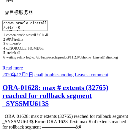
即可
@目标服务器
1
chown
oracle
.
oinstall
/
u01
/
-
R
2
#执行relink
3
su
-
oracle
4
cd
$
ORACLE_HOME
/
bin
5
.
/
relink
all
6
writing
relink
log
to
:
/
u01
/
app
/
oracle
/
product
/
11.2.0
/
dbhome_1
/
install
/
relink
.
log
Read more
2020年12月2日
cnail
troubleshooting
Leave a comment
ORA-01628: max # extents (32765)
reached for rollback segment
_SYSSMU613$
ORA-01628: max # extents (32765) reached for rollback segment
_SYSSMU613$ Error: ORA 1628 Text: max # of extents reached
for rollback segment ———————&#