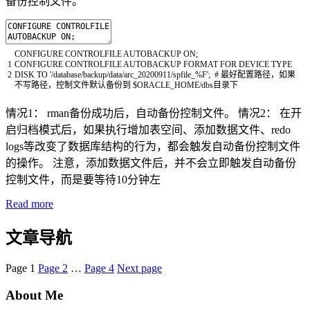
备份控制文件。
CONFIGURE
CONTROLFILE
AUTOBACKUP
ON
;
1
CONFIGURE
CONTROLFILE
AUTOBACKUP
FORMAT
FOR
DEVICE
TYPE
2
DISK
TO
'/database/backup/data/arc_20200911/spfile_%F'
;
# 最好配置路径，如果
不写路径，控制文件默认备份到 $ORACLE_HOME/dbs目录下
情况1： rman备份成功后，自动备份控制文件。 情况2： 在开
启归档模式后，如果执行增加表空间、添加数据文件、redo
logs等改变了数据库结构的行为，都会触发自动备份控制文件
的操作。 注意，添加数据文件后，并不会立即触发自动备份
控制文件，而是要等待10分钟左
Read more
文章导航
Page
1
Page
2
…
Page
4
Next page
About Me