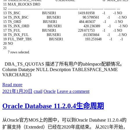
10
TABLESPACE_NAME
USERNAME
G
MAX_BYTES
11
MAX_BLOCKS
DRO
12
--
--
--
--
--
--
--
--
--
--
--
--
--
--
--
--
--
--
--
--
--
--
--
--
--
--
--
--
--
--
--
--
--
--
--
--
--
--
--
--
--
--
--
--
--
--
-
13
TS_BSC
BIUSER1
1419.81958
-
1
-
1
NO
14
TS_INX_BSC
BIUSER1
90.5799561
-
1
-
1
NO
15
TS_ORD
BIUSER1
484.465637
-
1
-
1
NO
16
TS_INX_ORD
BIUSER1
420.236389
-
1
-
1
NO
17
TS_FUL
BIUSER1
229.671753
-
1
-
1
NO
18
TS_INX_FUL
BIUSER1
.
013305664
-
1
-
1
NO
19
FUL_TMP_TBS
BIUSER1
193.251648
-
1
-
1
20
NO
21
7
rows
selected
.
DBA_TS_QUOTAS 描述了所有用户的tablespace配额情况。
Column Datatype NULL Description TABLESPACE_NAME
VARCHAR2(3
Read more
2021年1月20日
cnail
Oracle
Leave a comment
Oracle Database 11.2.0.4生命周期
从Oracle官方MOS上的图中，可以到Oracle Database 11.2.0.4的
扩展支持（Extended）已经在2020年底结束。 从2021年开始，