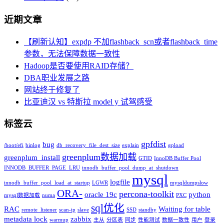
近期文章
【刷新认知】expdp 不加flashback_scn或者flashback_time
参数，无法保障数据一致性
Hadoop是否要使用RAID存储？
DBA职业发展之路
网站终于修复了
比亚迪汉 vs 特斯拉 model y 试驾感受
标签云
gpfdist
bug
/boot/efi
binlog
db_recovery_file_dest_size
explain
gpload
greenplum数据加载
greenplum_install
GTID
InnoDB Buffer Pool
INNODB_BUFFER_PAGE_LRU
innodb_buffer_pool_dump_at_shutdown
mysql
logfile
innodb_buffer_pool_load_at_startup
LGWR
mysqldumpslow
ORA-
percona-toolkit
oracle 19c
python
mysql数据加载
numa
PXC
sql优化
RAC
Waiting for table
remote_listener
scan-ip
slave
SSD
standby
metadata lock
zabbix
warmup
主从
分区表
同步
性能测试
数据一致性
用户
登录