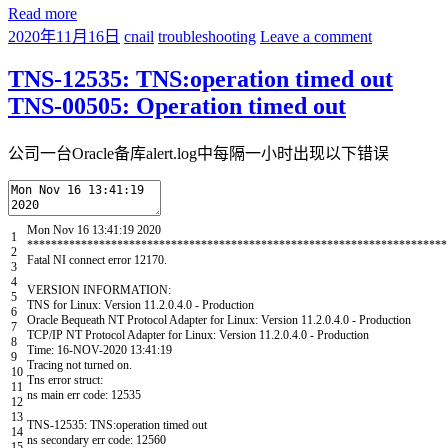
Read more
2020年11月16日
cnail
troubleshooting
Leave a comment
TNS-12535: TNS:operation timed out
TNS-00505: Operation timed out
公司一台Oracle备库alert.log中每隔一小时出现以下错误
Mon
Nov
16
13
:
41
:
19
2020
1
*
*
*
*
*
*
*
*
*
*
*
*
*
*
*
*
*
*
*
*
*
*
*
*
*
*
*
*
*
*
*
*
*
*
*
*
*
*
*
*
*
*
*
*
*
*
*
*
*
*
*
*
*
*
*
*
*
*
*
*
*
*
*
*
*
*
*
*
*
*
2
Fatal
NI
connect
error
12170.
3
4
VERSION
INFORMATION
:
5
TNS
for
Linux
:
Version
11.2.0.4.0
-
Production
6
Oracle
Bequeath
NT
Protocol
Adapter
for
Linux
:
Version
11.2.0.4.0
-
Production
7
TCP
/
IP
NT
Protocol
Adapter
for
Linux
:
Version
11.2.0.4.0
-
Production
8
Time
:
16
-
NOV
-
2020
13
:
41
:
19
9
Tracing
not
turned
on
.
10
Tns
error
struct
:
11
ns
main
err
code
:
12535
12
13
TNS
-
12535
:
TNS
:
operation
timed
out
14
ns
secondary
err
code
:
12560
15