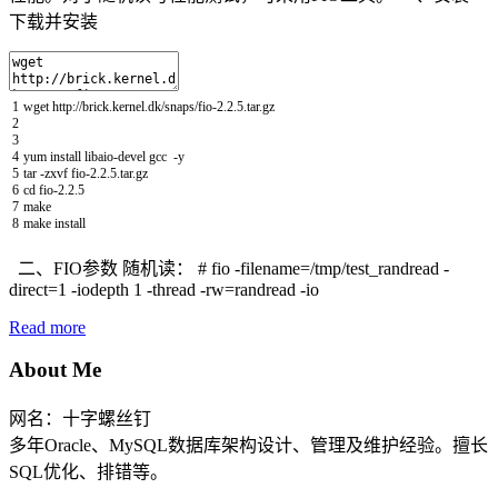
下载并安装
1
wget
http
:
//brick.kernel.dk/snaps/fio-2.2.5.tar.gz
2
3
4
yum
install
libaio
-
devel
gcc
-
y
5
tar
-
zxvf
fio
-
2.2.5.tar.gz
6
cd
fio
-
2.2.5
7
make
8
make
install
二、FIO参数 随机读： # fio -filename=/tmp/test_randread -
direct=1 -iodepth 1 -thread -rw=randread -io
Read more
About Me
网名：十字螺丝钉
多年Oracle、MySQL数据库架构设计、管理及维护经验。擅长
SQL优化、排错等。