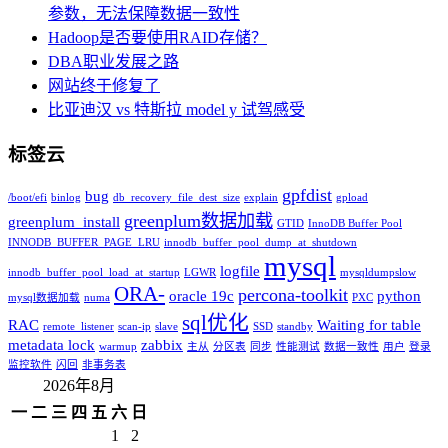
参数，无法保障数据一致性
Hadoop是否要使用RAID存储？
DBA职业发展之路
网站终于修复了
比亚迪汉 vs 特斯拉 model y 试驾感受
标签云
gpfdist
bug
/boot/efi
binlog
db_recovery_file_dest_size
explain
gpload
greenplum数据加载
greenplum_install
GTID
InnoDB Buffer Pool
INNODB_BUFFER_PAGE_LRU
innodb_buffer_pool_dump_at_shutdown
mysql
logfile
innodb_buffer_pool_load_at_startup
LGWR
mysqldumpslow
ORA-
percona-toolkit
oracle 19c
python
mysql数据加载
numa
PXC
sql优化
RAC
Waiting for table
remote_listener
scan-ip
slave
SSD
standby
metadata lock
zabbix
warmup
主从
分区表
同步
性能测试
数据一致性
用户
登录
监控软件
闪回
非事务表
2026年8月
一
二
三
四
五
六
日
1
2