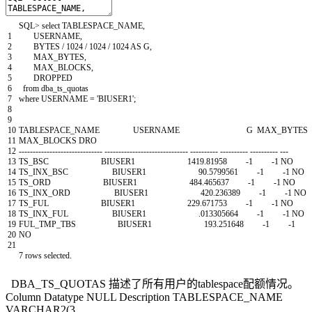
SQL
>
select
TABLESPACE_NAME
,
1
USERNAME
,
2
BYTES
/
1024
/
1024
/
1024
AS
G
,
3
MAX_BYTES
,
4
MAX_BLOCKS
,
5
DROPPED
6
from
dba_ts_quotas
7
where
USERNAME
=
'BIUSER1'
;
8
9
10
TABLESPACE_NAME
USERNAME
G
MAX_BYTES
11
MAX_BLOCKS
DRO
12
--
--
--
--
--
--
--
--
--
--
--
--
--
--
--
--
--
--
--
--
--
--
--
--
--
--
--
--
--
--
--
--
--
--
--
--
--
--
--
--
--
--
--
--
--
--
-
13
TS_BSC
BIUSER1
1419.81958
-
1
-
1
NO
14
TS_INX_BSC
BIUSER1
90.5799561
-
1
-
1
NO
15
TS_ORD
BIUSER1
484.465637
-
1
-
1
NO
16
TS_INX_ORD
BIUSER1
420.236389
-
1
-
1
NO
17
TS_FUL
BIUSER1
229.671753
-
1
-
1
NO
18
TS_INX_FUL
BIUSER1
.
013305664
-
1
-
1
NO
19
FUL_TMP_TBS
BIUSER1
193.251648
-
1
-
1
20
NO
21
7
rows
selected
.
DBA_TS_QUOTAS 描述了所有用户的tablespace配额情况。
Column Datatype NULL Description TABLESPACE_NAME
VARCHAR2(3