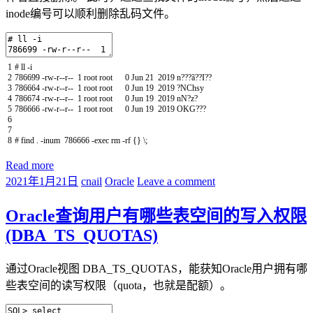
inode编号可以顺利删除乱码文件。
1
# ll -i
2
786699
-
rw
-
r
--
r
--
1
root
root
0
Jun
21
2019
n
?
?
?
ã
?
?
I
?
?
3
786664
-
rw
-
r
--
r
--
1
root
root
0
Jun
19
2019
?
NChsy
4
786674
-
rw
-
r
--
r
--
1
root
root
0
Jun
19
2019
nN
?
z
?
5
786666
-
rw
-
r
--
r
--
1
root
root
0
Jun
19
2019
OKG
?
?
?
6
7
8
# find . -inum 786666 -exec rm -rf {} \;
Read more
2021年1月21日
cnail
Oracle
Leave a comment
Oracle查询用户有哪些表空间的写入权限
(DBA_TS_QUOTAS)
通过Oracle视图 DBA_TS_QUOTAS，能获知Oracle用户拥有哪
些表空间的读写权限（quota，也就是配额）。