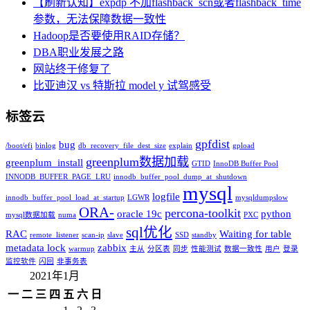
【刷新认知】expdp 不加flashback_scn或者flashback_time
参数，无法保障数据一致性
Hadoop是否要使用RAID存储？
DBA职业发展之路
网站终于修复了
比亚迪汉 vs 特斯拉 model y 试驾感受
标签云
gpfdist
bug
/boot/efi
binlog
db_recovery_file_dest_size
explain
gpload
greenplum数据加载
greenplum_install
GTID
InnoDB Buffer Pool
INNODB_BUFFER_PAGE_LRU
innodb_buffer_pool_dump_at_shutdown
mysql
logfile
innodb_buffer_pool_load_at_startup
LGWR
mysqldumpslow
ORA-
percona-toolkit
oracle 19c
python
mysql数据加载
numa
PXC
sql优化
RAC
Waiting for table
remote_listener
scan-ip
slave
SSD
standby
metadata lock
zabbix
warmup
主从
分区表
同步
性能测试
数据一致性
用户
登录
监控软件
闪回
非事务表
2021年1月
一
二
三
四
五
六
日