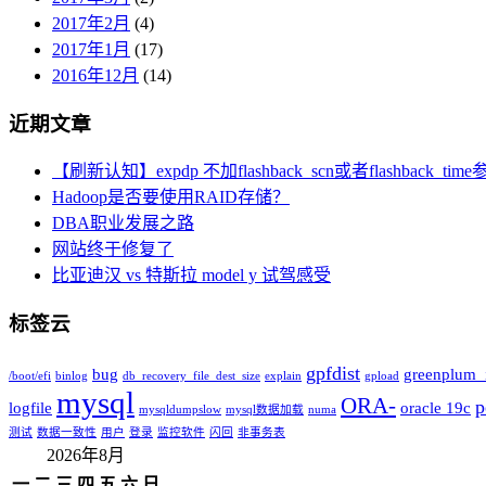
2017年2月
(4)
2017年1月
(17)
2016年12月
(14)
近期文章
【刷新认知】expdp 不加flashback_scn或者flashbac
Hadoop是否要使用RAID存储？
DBA职业发展之路
网站终于修复了
比亚迪汉 vs 特斯拉 model y 试驾感受
标签云
gpfdist
bug
greenplum_i
/boot/efi
binlog
db_recovery_file_dest_size
explain
gpload
mysql
ORA-
p
logfile
oracle 19c
mysqldumpslow
mysql数据加载
numa
测试
数据一致性
用户
登录
监控软件
闪回
非事务表
2026年8月
一
二
三
四
五
六
日