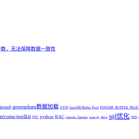
k_time参数，无法保障数据一致性
greenplum数据加载
nstall
GTID
InnoDB Buffer Pool
INNODB_BUFFER_PAGE
sql优化
ercona-toolkit
python
RAC
PXC
remote_listener
scan-ip
slave
SSD