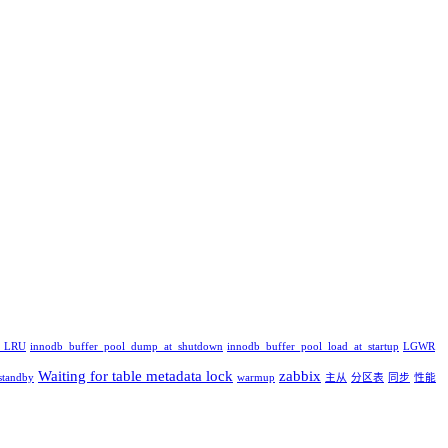
_LRU
innodb_buffer_pool_dump_at_shutdown
innodb_buffer_pool_load_at_startup
LGWR
Waiting for table metadata lock
zabbix
standby
warmup
主从
分区表
同步
性能