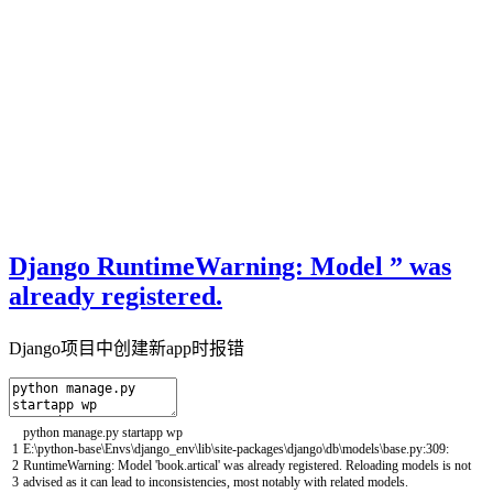
Django RuntimeWarning: Model ” was
already registered.
Django项目中创建新app时报错
python
manage
.
py
startapp
wp
1
E
:
\
python
-
base
\
Envs
\
django_env
\
lib
\
site
-
packages
\
django
\
db
\
models
\
base
.
py
:
309
:
2
RuntimeWarning
:
Model
'book.artical'
was
already
registered
.
Reloading
models
is
not
3
advised
as
it
can
lead
to
inconsistencies
,
most
notably
with
related
models
.