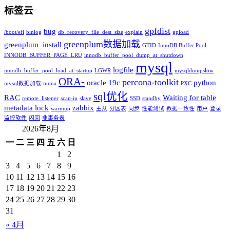
标签云
gpfdist
bug
/boot/efi
binlog
db_recovery_file_dest_size
explain
gpload
greenplum数据加载
greenplum_install
GTID
InnoDB Buffer Pool
INNODB_BUFFER_PAGE_LRU
innodb_buffer_pool_dump_at_shutdown
mysql
logfile
innodb_buffer_pool_load_at_startup
LGWR
mysqldumpslow
ORA-
percona-toolkit
oracle 19c
python
mysql数据加载
numa
PXC
sql优化
RAC
Waiting for table
remote_listener
scan-ip
slave
SSD
standby
metadata lock
zabbix
warmup
主从
分区表
同步
性能测试
数据一致性
用户
登录
监控软件
闪回
非事务表
2026年8月
一
二
三
四
五
六
日
1
2
3
4
5
6
7
8
9
10
11
12
13
14
15
16
17
18
19
20
21
22
23
24
25
26
27
28
29
30
31
« 4月