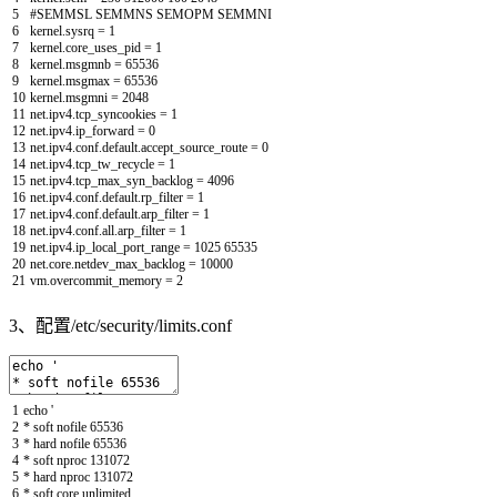
5
#SEMMSL SEMMNS SEMOPM SEMMNI
6
kernel
.
sysrq
=
1
7
kernel
.
core_uses_pid
=
1
8
kernel
.
msgmnb
=
65536
9
kernel
.
msgmax
=
65536
10
kernel
.
msgmni
=
2048
11
net
.
ipv4
.
tcp_syncookies
=
1
12
net
.
ipv4
.
ip_forward
=
0
13
net
.
ipv4
.
conf
.
default
.
accept_source_route
=
0
14
net
.
ipv4
.
tcp_tw_recycle
=
1
15
net
.
ipv4
.
tcp_max_syn_backlog
=
4096
16
net
.
ipv4
.
conf
.
default
.
rp_filter
=
1
17
net
.
ipv4
.
conf
.
default
.
arp_filter
=
1
18
net
.
ipv4
.
conf
.
all
.
arp_filter
=
1
19
net
.
ipv4
.
ip_local_port_range
=
1025
65535
20
net
.
core
.
netdev_max_backlog
=
10000
21
vm
.
overcommit_memory
=
2
3、配置/etc/security/limits.conf
1
echo
'
2
* soft nofile 65536
3
* hard nofile 65536
4
* soft nproc 131072
5
* hard nproc 131072
6
* soft core unlimited