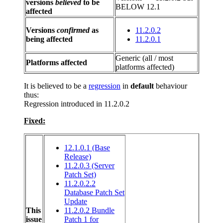
versions
believed
to be
BELOW 12.1
affected
Versions
confirmed
as
11.2.0.2
being affected
11.2.0.1
Generic (all / most
Platforms affected
platforms affected)
It is believed to be a
regression
in
default
behaviour
thus:
Regression introduced in 11.2.0.2
Fixed:
12.1.0.1 (Base
Release)
11.2.0.3 (Server
Patch Set)
11.2.0.2.2
Database Patch Set
Update
This
11.2.0.2 Bundle
issue
Patch 1 for