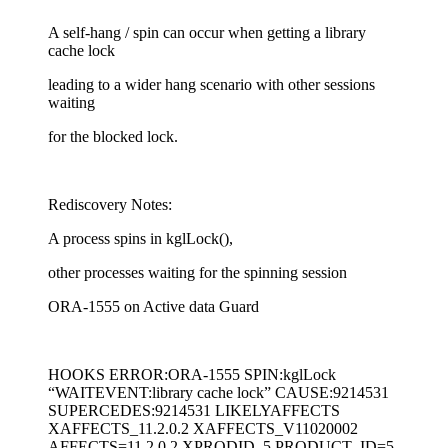
A self-hang / spin can occur when getting a library
cache lock
leading to a wider hang scenario with other sessions
waiting
for the blocked lock.
Rediscovery Notes:
A process spins in kglLock(),
other processes waiting for the spinning session
ORA-1555 on Active data Guard
HOOKS ERROR:ORA-1555 SPIN:kglLock
“WAITEVENT:library cache lock” CAUSE:9214531
SUPERCEDES:9214531 LIKELYAFFECTS
XAFFECTS_11.2.0.2 XAFFECTS_V11020002
AFFECTS=11.2.0.2 XPRODID_5 PRODUCT_ID=5