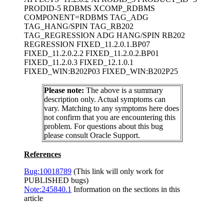
PRODID-5 RDBMS XCOMP_RDBMS
COMPONENT=RDBMS TAG_ADG
TAG_HANG/SPIN TAG_RB202
TAG_REGRESSION ADG HANG/SPIN RB202
REGRESSION FIXED_11.2.0.1.BP07
FIXED_11.2.0.2.2 FIXED_11.2.0.2.BP01
FIXED_11.2.0.3 FIXED_12.1.0.1
FIXED_WIN:B202P03 FIXED_WIN:B202P25
Please note:
The above is a summary
description only. Actual symptoms can
vary. Matching to any symptoms here does
not confirm that you are encountering this
problem. For questions about this bug
please consult Oracle Support.
References
Bug:10018789
(This link will only work for
PUBLISHED bugs)
Note:245840.1
Information on the sections in this
article