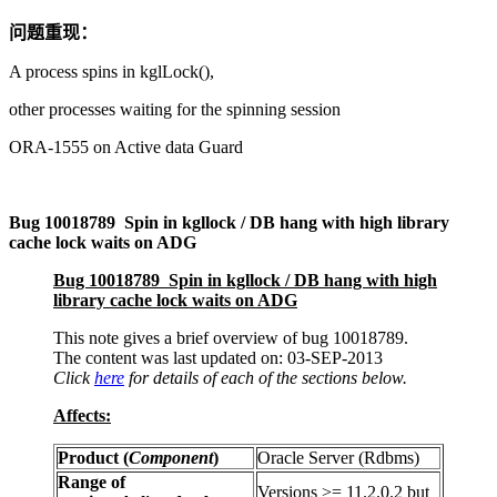
问题重现：
A process spins in kglLock(),
other processes waiting for the spinning session
ORA-1555 on Active data Guard
Bug 10018789 Spin in kgllock / DB hang with high library
cache lock waits on ADG
Bug 10018789 Spin in kgllock / DB hang with high
library cache lock waits on ADG
This note gives a brief overview of bug 10018789.
The content was last updated on: 03-SEP-2013
Click
here
for details of each of the sections below.
Affects:
Product (
Component
)
Oracle Server (Rdbms)
Range of
Versions >= 11.2.0.2 but