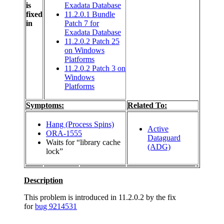
is
Exadata Database
fixed
11.2.0.1 Bundle
in
Patch 7 for
Exadata Database
11.2.0.2 Patch 25
on Windows
Platforms
11.2.0.2 Patch 3 on
Windows
Platforms
Symptoms:
Related To:
Hang (Process Spins)
Active
ORA-1555
Dataguard
Waits for “library cache
(ADG)
lock”
Description
This problem is introduced in 11.2.0.2 by the fix
for
bug 9214531