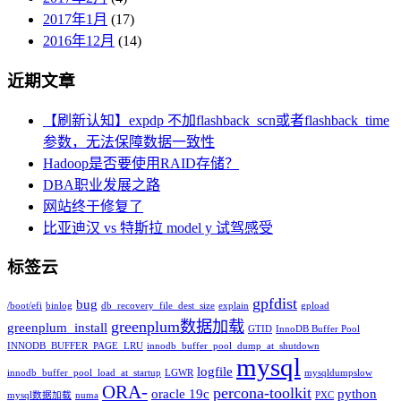
2017年1月
(17)
2016年12月
(14)
近期文章
【刷新认知】expdp 不加flashback_scn或者flashback_time
参数，无法保障数据一致性
Hadoop是否要使用RAID存储？
DBA职业发展之路
网站终于修复了
比亚迪汉 vs 特斯拉 model y 试驾感受
标签云
gpfdist
bug
/boot/efi
binlog
db_recovery_file_dest_size
explain
gpload
greenplum数据加载
greenplum_install
GTID
InnoDB Buffer Pool
INNODB_BUFFER_PAGE_LRU
innodb_buffer_pool_dump_at_shutdown
mysql
logfile
innodb_buffer_pool_load_at_startup
LGWR
mysqldumpslow
ORA-
percona-toolkit
oracle 19c
python
mysql数据加载
numa
PXC