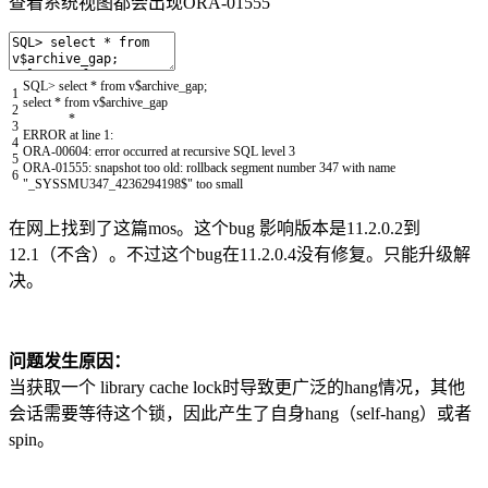
查看系统视图都会出现ORA-01555
SQL
>
select *
from
v
$
archive_gap
;
1
select *
from
v
$
archive_gap
2
*
3
ERROR
at
line
1
:
4
ORA
-
00604
:
error
occurred
at
recursive
SQL
level
3
5
ORA
-
01555
:
snapshot
too
old
:
rollback
segment
number
347
with
name
6
"_SYSSMU347_4236294198$"
too
small
在网上找到了这篇mos。这个bug 影响版本是11.2.0.2到
12.1（不含）。不过这个bug在11.2.0.4没有修复。只能升级解
决。
问题发生原因：
当获取一个 library cache lock时导致更广泛的hang情况，其他
会话需要等待这个锁，因此产生了自身hang（self-hang）或者
spin。