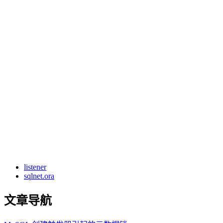
listener
sqlnet.ora
文章导航