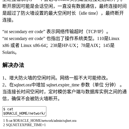
断开原因可能是会话空闲，一直没有数据通信，最终连接时间
是超过了防火墙设置的最大空闲时长（idle time），最终断开
连接。
“nt secondary err code” 表示网络传输超时（TCP/IP）。
“nt secondary err code” 也指出了操作系统类型。110是Linux
x86 或者 Linux x86-64；238是HP-UX；78是AIX；145是
Solaris。
解决办法
1、增大防火墙的空闲时间。网络一般不大可能修改。
2、在sqlnet.ora中增加 sqlnet.expire_time 参数（单位 分钟） 。
当连接长时间空闲时，定时模仿客户端与数据库实例之间的通
信，确保不会被防火墙断开。
1
$
cat
$
ORACLE_HOME
/
network
/
admin
/
sqlnet
.
ora
2
SQLNET
.
EXPIRE_TIME
=
1