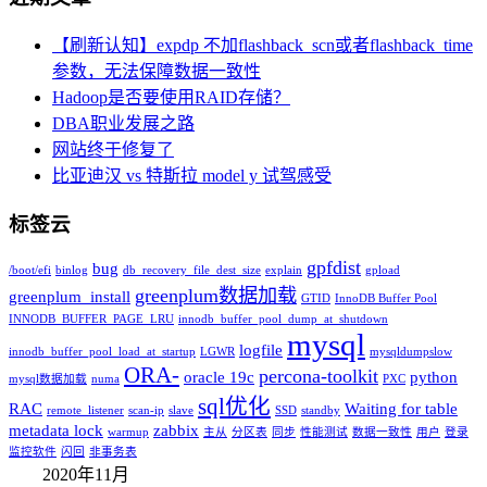
【刷新认知】expdp 不加flashback_scn或者flashback_time
参数，无法保障数据一致性
Hadoop是否要使用RAID存储？
DBA职业发展之路
网站终于修复了
比亚迪汉 vs 特斯拉 model y 试驾感受
标签云
gpfdist
bug
/boot/efi
binlog
db_recovery_file_dest_size
explain
gpload
greenplum数据加载
greenplum_install
GTID
InnoDB Buffer Pool
INNODB_BUFFER_PAGE_LRU
innodb_buffer_pool_dump_at_shutdown
mysql
logfile
innodb_buffer_pool_load_at_startup
LGWR
mysqldumpslow
ORA-
percona-toolkit
oracle 19c
python
mysql数据加载
numa
PXC
sql优化
RAC
Waiting for table
remote_listener
scan-ip
slave
SSD
standby
metadata lock
zabbix
warmup
主从
分区表
同步
性能测试
数据一致性
用户
登录
监控软件
闪回
非事务表
2020年11月