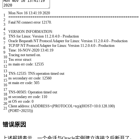
Mon
Nov
16
13
:
41
:
19
2020
1
*
*
*
*
*
*
*
*
*
*
*
*
*
*
*
*
*
*
*
*
*
*
*
*
*
*
*
*
*
*
*
*
*
*
*
*
*
*
*
*
*
*
*
*
*
*
*
*
*
*
*
*
*
*
*
*
*
*
*
*
*
*
*
*
*
*
*
*
*
*
2
Fatal
NI
connect
error
12170.
3
4
VERSION
INFORMATION
:
5
TNS
for
Linux
:
Version
11.2.0.4.0
-
Production
6
Oracle
Bequeath
NT
Protocol
Adapter
for
Linux
:
Version
11.2.0.4.0
-
Production
7
TCP
/
IP
NT
Protocol
Adapter
for
Linux
:
Version
11.2.0.4.0
-
Production
8
Time
:
16
-
NOV
-
2020
13
:
41
:
19
9
Tracing
not
turned
on
.
10
Tns
error
struct
:
11
ns
main
err
code
:
12535
12
13
TNS
-
12535
:
TNS
:
operation
timed
out
14
ns
secondary
err
code
:
12560
15
nt
main
err
code
:
505
16
17
TNS
-
00505
:
Operation
timed
out
18
nt
secondary
err
code
:
110
19
nt
OS
err
code
:
0
20
Client
address
:
(
ADDRESS
=
(
PROTOCOL
=
tcp
)
(
HOST
=
10.0.128.100
)
21
(
PORT
=
20233
)
)
错误原因
上述报错表示，一个会话与Oracle实例建立连接之后断开了。