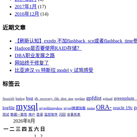
2017年1月
(17)
2016年12月
(14)
近期文章
【刷新认知】expdp 不加flashback_scn或者flashbac
Hadoop是否要使用RAID存储？
DBA职业发展之路
网站终于修复了
比亚迪汉 vs 特斯拉 model y 试驾感受
标签云
gpfdist
bug
greenplum_i
/boot/efi
binlog
db_recovery_file_dest_size
explain
gpload
mysql
ORA-
p
logfile
oracle 19c
mysqldumpslow
mysql数据加载
numa
测试
数据一致性
用户
登录
监控软件
闪回
非事务表
2026年8月
一
二
三
四
五
六
日
1
2