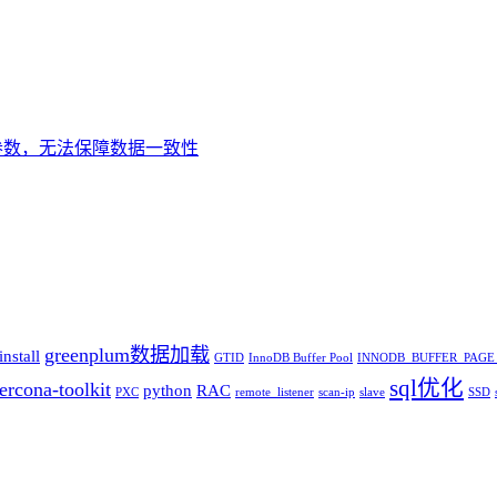
k_time参数，无法保障数据一致性
greenplum数据加载
nstall
GTID
InnoDB Buffer Pool
INNODB_BUFFER_PAGE
sql优化
ercona-toolkit
python
RAC
PXC
remote_listener
scan-ip
slave
SSD