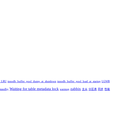
_LRU
innodb_buffer_pool_dump_at_shutdown
innodb_buffer_pool_load_at_startup
LGWR
Waiting for table metadata lock
zabbix
standby
warmup
主从
分区表
同步
性能