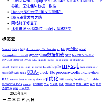
【刷新认知】expdp 不加flashback_scn或者flashback_time
参数，无法保障数据一致性
Hadoop是否要使用RAID存储？
DBA职业发展之路
网站终于修复了
比亚迪汉 vs 特斯拉 model y 试驾感受
标签云
gpfdist
bug
/boot/efi
binlog
db_recovery_file_dest_size
explain
gpload
greenplum数据加载
greenplum_install
GTID
InnoDB Buffer Pool
INNODB_BUFFER_PAGE_LRU
innodb_buffer_pool_dump_at_shutdown
mysql
logfile
innodb_buffer_pool_load_at_startup
LGWR
mysqldumpslow
ORA-
percona-toolkit
oracle 19c
python
mysql数据加载
numa
PXC
sql优化
RAC
Waiting for table
remote_listener
scan-ip
slave
SSD
standby
metadata lock
zabbix
warmup
主从
分区表
同步
性能测试
数据一致性
用户
登录
监控软件
闪回
非事务表
2026年8月
一
二
三
四
五
六
日