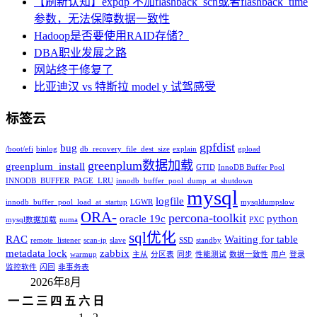
【刷新认知】expdp 不加flashback_scn或者flashback_time
参数，无法保障数据一致性
Hadoop是否要使用RAID存储？
DBA职业发展之路
网站终于修复了
比亚迪汉 vs 特斯拉 model y 试驾感受
标签云
gpfdist
bug
/boot/efi
binlog
db_recovery_file_dest_size
explain
gpload
greenplum数据加载
greenplum_install
GTID
InnoDB Buffer Pool
INNODB_BUFFER_PAGE_LRU
innodb_buffer_pool_dump_at_shutdown
mysql
logfile
innodb_buffer_pool_load_at_startup
LGWR
mysqldumpslow
ORA-
percona-toolkit
oracle 19c
python
mysql数据加载
numa
PXC
sql优化
RAC
Waiting for table
remote_listener
scan-ip
slave
SSD
standby
metadata lock
zabbix
warmup
主从
分区表
同步
性能测试
数据一致性
用户
登录
监控软件
闪回
非事务表
2026年8月
一
二
三
四
五
六
日