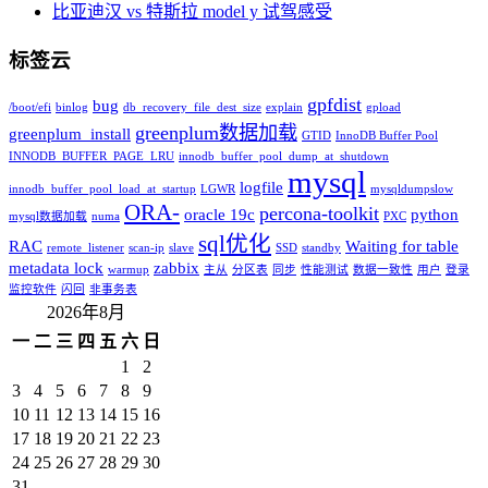
比亚迪汉 vs 特斯拉 model y 试驾感受
标签云
gpfdist
bug
/boot/efi
binlog
db_recovery_file_dest_size
explain
gpload
greenplum数据加载
greenplum_install
GTID
InnoDB Buffer Pool
INNODB_BUFFER_PAGE_LRU
innodb_buffer_pool_dump_at_shutdown
mysql
logfile
innodb_buffer_pool_load_at_startup
LGWR
mysqldumpslow
ORA-
percona-toolkit
oracle 19c
python
mysql数据加载
numa
PXC
sql优化
RAC
Waiting for table
remote_listener
scan-ip
slave
SSD
standby
metadata lock
zabbix
warmup
主从
分区表
同步
性能测试
数据一致性
用户
登录
监控软件
闪回
非事务表
2026年8月
一
二
三
四
五
六
日
1
2
3
4
5
6
7
8
9
10
11
12
13
14
15
16
17
18
19
20
21
22
23
24
25
26
27
28
29
30
31