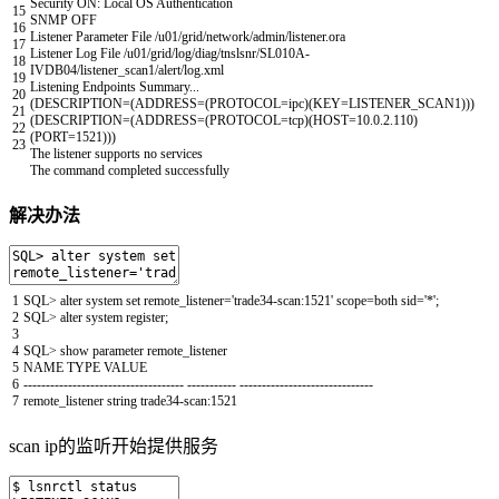
Security
ON
:
Local
OS
Authentication
15
SNMP
OFF
16
Listener
Parameter
File
/
u01
/
grid
/
network
/
admin
/
listener
.
ora
17
Listener
Log
File
/
u01
/
grid
/
log
/
diag
/
tnslsnr
/
SL010A
-
18
IVDB04
/
listener_scan1
/
alert
/
log
.
xml
19
Listening
Endpoints
Summary
.
.
.
20
(
DESCRIPTION
=
(
ADDRESS
=
(
PROTOCOL
=
ipc
)
(
KEY
=
LISTENER_SCAN1
)
)
)
21
(
DESCRIPTION
=
(
ADDRESS
=
(
PROTOCOL
=
tcp
)
(
HOST
=
10.0.2.110
)
22
(
PORT
=
1521
)
)
)
23
The
listener
supports
no
services
The
command
completed
successfully
解决办法
1
SQL
>
alter
system
set
remote_listener
=
'trade34-scan:1521'
scope
=
both
sid
=
'*'
;
2
SQL
>
alter
system
register
;
3
4
SQL
>
show
parameter
remote_listener
5
NAME
TYPE
VALUE
6
--
--
--
--
--
--
--
--
--
--
--
--
--
--
--
--
--
--
--
--
--
--
--
-
--
--
--
--
--
--
--
--
--
--
--
--
--
--
--
7
remote_listener
string
trade34
-
scan
:
1521
scan ip的监听开始提供服务