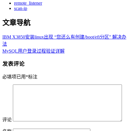
remote_listener
scan-ip
文章导航
IBM X3850安装linux出现 “您还么有创建/boot/efi分区” 解决办
法
MySQL用户登录过程验证详解
发表评论
必填项已用
*
标注
评论