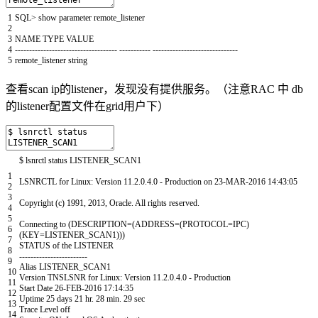
1
SQL
>
show
parameter
remote_listener
2
3
NAME
TYPE
VALUE
4
--
--
--
--
--
--
--
--
--
--
--
--
--
--
--
--
--
--
--
--
--
--
--
-
--
--
--
--
--
--
--
--
--
--
--
--
--
--
--
5
remote_listener
string
查看scan ip的listener，发现没有提供服务。（注意RAC 中 db
的listener配置文件在grid用户下）
$
lsnrctl
status
LISTENER_SCAN1
1
LSNRCTL
for
Linux
:
Version
11.2.0.4.0
-
Production
on
23
-
MAR
-
2016
14
:
43
:
05
2
3
Copyright
(
c
)
1991
,
2013
,
Oracle
.
All
rights
reserved
.
4
5
Connecting
to
(
DESCRIPTION
=
(
ADDRESS
=
(
PROTOCOL
=
IPC
)
6
(
KEY
=
LISTENER_SCAN1
)
)
)
7
STATUS
of
the
LISTENER
8
--
--
--
--
--
--
--
--
--
--
--
--
9
Alias
LISTENER_SCAN1
10
Version
TNSLSNR
for
Linux
:
Version
11.2.0.4.0
-
Production
11
Start
Date
26
-
FEB
-
2016
17
:
14
:
35
12
Uptime
25
days
21
hr
.
28
min
.
29
sec
13
Trace
Level
off
14