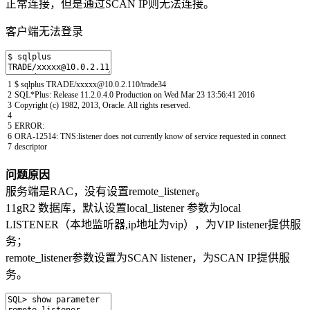
正常连接，但是通过SCAN IP则无法连接。
客户端无法登录
1
$
sqlplus
TRADE
/
xxxxx
@
10.0.2.110
/
trade34
2
SQL*
Plus
:
Release
11.2.0.4.0
Production
on
Wed
Mar
23
13
:
56
:
41
2016
3
Copyright
(
c
)
1982
,
2013
,
Oracle
.
All
rights
reserved
.
4
5
ERROR
:
6
ORA
-
12514
:
TNS
:
listener
does
not
currently
know
of
service
requested
in
connect
7
descriptor
问题原因
服务端是RAC，没有设置remote_listener。
11gR2 数据库，默认设置local_listener 参数为local
LISTENER（本地监听器,ip地址为vip），为VIP listener提供服
务；
remote_listener参数设置为SCAN listener，为SCAN IP提供服
务。