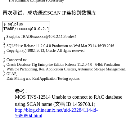
The
command
completed
successfully
再次测试，成功通过SCAN IP连接到数据库
$
sqlplus
TRADE
/
xxxxxx
@
10.0.2.110
/
trade34
1
2
SQL*
Plus
:
Release
11.2.0.4.0
Production
on
Wed
Mar
23
14
:
16
:
39
2016
3
Copyright
(
c
)
1982
,
2013
,
Oracle
.
All
rights
reserved
.
4
5
Connected
to
:
6
Oracle
Database
11g
Enterprise
Edition
Release
11.2.0.4.0
-
64bit
Production
7
With
the
Partitioning
,
Real
Application
Clusters
,
Automatic
Storage
Management
,
8
OLAP
,
9
Data
Mining
and
Real
Application
Testing
options
参考：
MOS TNS-12514 Unable to connect to RAC database
using SCAN name (文档 ID 1459768.1)
http://blog.chinaunix.net/uid-23284114-id-
5680804.html