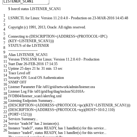
$
lsnrctl
status
LISTENER_SCAN1
1
LSNRCTL
for
Linux
:
Version
11.2.0.4.0
-
Production
on
23
-
MAR
-
2016
14
:
45
:
48
2
3
Copyright
(
c
)
1991
,
2013
,
Oracle
.
All
rights
reserved
.
4
5
Connecting
to
(
DESCRIPTION
=
(
ADDRESS
=
(
PROTOCOL
=
IPC
)
6
(
KEY
=
LISTENER_SCAN1
)
)
)
7
STATUS
of
the
LISTENER
8
--
--
--
--
--
--
--
--
--
--
--
--
9
Alias
LISTENER_SCAN1
10
Version
TNSLSNR
for
Linux
:
Version
11.2.0.4.0
-
Production
11
Start
Date
26
-
FEB
-
2016
17
:
14
:
35
12
Uptime
25
days
21
hr
.
31
min
.
13
sec
13
Trace
Level
off
14
Security
ON
:
Local
OS
Authentication
15
SNMP
OFF
16
Listener
Parameter
File
/
u01
/
grid
/
network
/
admin
/
listener
.
ora
17
Listener
Log
File
/
u01
/
grid
/
log
/
diag
/
tnslsnr
/
SL010A
-
18
IVDB04
/
listener_scan1
/
alert
/
log
.
xml
19
Listening
Endpoints
Summary
.
.
.
20
(
DESCRIPTION
=
(
ADDRESS
=
(
PROTOCOL
=
ipc
)
(
KEY
=
LISTENER_SCAN1
)
)
)
21
(
DESCRIPTION
=
(
ADDRESS
=
(
PROTOCOL
=
tcp
)
(
HOST
=
10.0.2.110
)
22
(
PORT
=
1521
)
)
)
23
Services
Summary
.
.
.
24
Service
"trade34"
has
2
instance
(
s
)
.
25
Instance
"trade3"
,
status
READY
,
has
1
handler
(
s
)
for
this
service
.
.
.
26
Instance
"trade4"
,
status
READY
,
has
1
handler
(
s
)
for
this
service
.
.
.