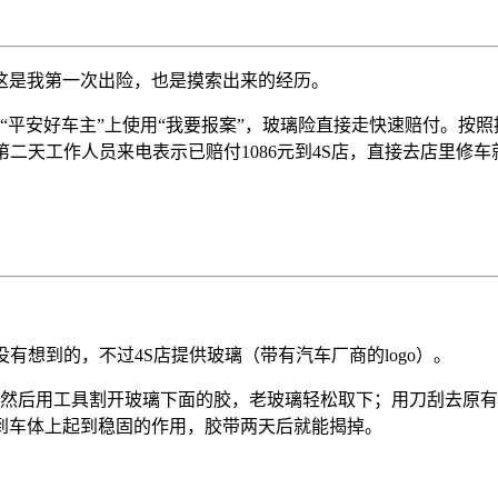
这是我第一次出险，也是摸索出来的经历。
在“平安好车主”上使用“我要报案”，玻璃险直接走快速赔付。
二天工作人员来电表示已赔付1086元到4S店，直接去店里修车
。
有想到的，不过4S店提供玻璃（带有汽车厂商的logo）。
，然后用工具割开玻璃下面的胶，老玻璃轻松取下；用刀刮去原
到车体上起到稳固的作用，胶带两天后就能揭掉。