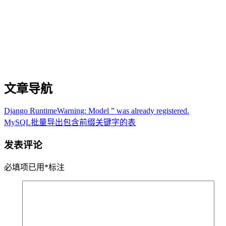
文章导航
Django RuntimeWarning: Model ” was already registered.
MySQL批量导出包含前缀关键字的表
发表评论
必填项已用
*
标注