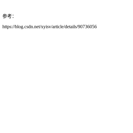
参考：
https://blog.csdn.net/xyisv/article/details/90736056