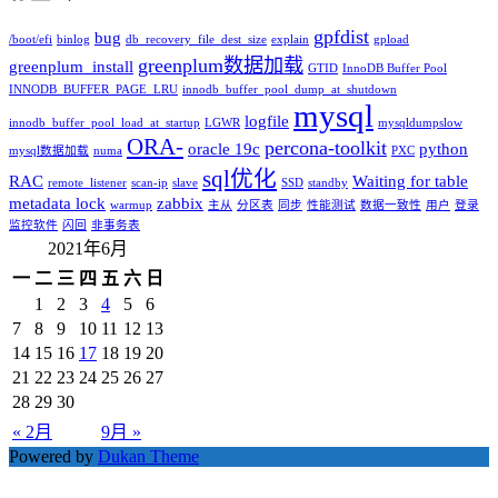
gpfdist
bug
/boot/efi
binlog
db_recovery_file_dest_size
explain
gpload
greenplum数据加载
greenplum_install
GTID
InnoDB Buffer Pool
INNODB_BUFFER_PAGE_LRU
innodb_buffer_pool_dump_at_shutdown
mysql
logfile
innodb_buffer_pool_load_at_startup
LGWR
mysqldumpslow
ORA-
percona-toolkit
oracle 19c
python
mysql数据加载
numa
PXC
sql优化
RAC
Waiting for table
remote_listener
scan-ip
slave
SSD
standby
metadata lock
zabbix
warmup
主从
分区表
同步
性能测试
数据一致性
用户
登录
监控软件
闪回
非事务表
2021年6月
一
二
三
四
五
六
日
1
2
3
4
5
6
7
8
9
10
11
12
13
14
15
16
17
18
19
20
21
22
23
24
25
26
27
28
29
30
« 2月
9月 »
Powered by
Dukan Theme