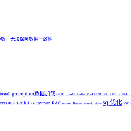
k_time参数，无法保障数据一致性
greenplum数据加载
nstall
GTID
InnoDB Buffer Pool
INNODB_BUFFER_PAGE
sql优化
ercona-toolkit
python
RAC
PXC
remote_listener
scan-ip
slave
SSD