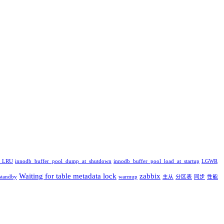
_LRU
innodb_buffer_pool_dump_at_shutdown
innodb_buffer_pool_load_at_startup
LGWR
Waiting for table metadata lock
zabbix
standby
warmup
主从
分区表
同步
性能