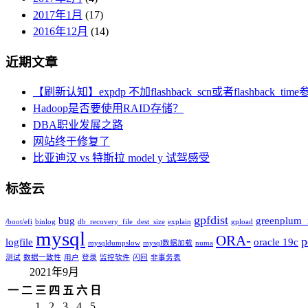
2017年1月
(17)
2016年12月
(14)
近期文章
【刷新认知】expdp 不加flashback_scn或者flashbac
Hadoop是否要使用RAID存储？
DBA职业发展之路
网站终于修复了
比亚迪汉 vs 特斯拉 model y 试驾感受
标签云
gpfdist
bug
greenplum_i
/boot/efi
binlog
db_recovery_file_dest_size
explain
gpload
mysql
ORA-
p
logfile
oracle 19c
mysqldumpslow
mysql数据加载
numa
测试
数据一致性
用户
登录
监控软件
闪回
非事务表
2021年9月
一
二
三
四
五
六
日
1
2
3
4
5