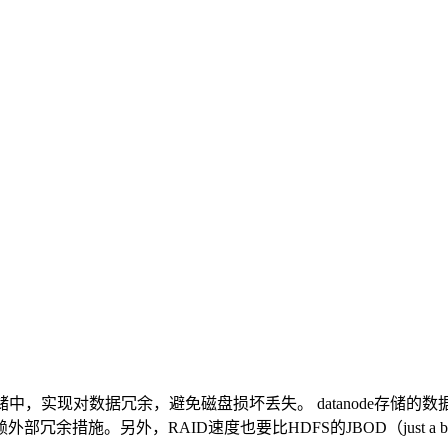
id1存储中，实现对数据冗余，避免磁盘损坏丢失。 datanode存
。另外，RAID速度也要比HDFS的JBOD（just a bunc