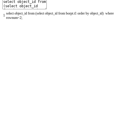
select
object_id
from
(
select
object_id
from
borpt
.
t1
order
by
object_id
)
where
1
rownum
<
2
;