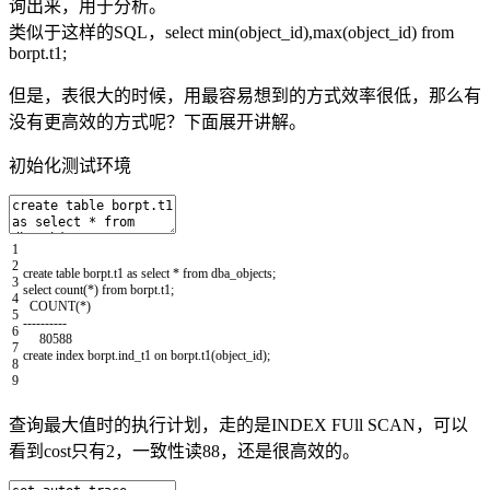
询出来，用于分析。
类似于这样的SQL，select min(object_id),max(object_id) from
borpt.t1;
但是，表很大的时候，用最容易想到的方式效率很低，那么有
没有更高效的方式呢？下面展开讲解。
初始化测试环境
1
2
create
table
borpt
.
t1
as
select *
from
dba_objects
;
3
select
count
(
*
)
from
borpt
.
t1
;
4
COUNT
(
*
)
5
--
--
--
--
--
6
80588
7
create
index
borpt
.
ind_t1
on
borpt
.
t1
(
object_id
)
;
8
9
查询最大值时的执行计划，走的是INDEX FUll SCAN，可以
看到cost只有2，一致性读88，还是很高效的。