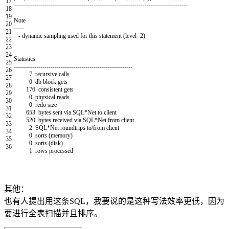
17
--
--
--
--
--
--
--
--
--
--
--
--
--
--
--
--
--
--
--
--
--
--
--
--
--
--
--
--
--
--
--
--
--
--
--
--
--
--
--
--
--
--
-
18
19
Note
20
--
--
-
21
-
dynamic
sampling
used
for
this
statement
(
level
=
2
)
22
23
24
Statistics
25
--
--
--
--
--
--
--
--
--
--
--
--
--
--
--
--
--
--
--
--
--
--
--
--
--
--
--
--
--
26
7
recursive
calls
27
0
db
block
gets
28
176
consistent
gets
29
0
physical
reads
30
0
redo
size
31
653
bytes
sent
via
SQL*
Net
to
client
32
520
bytes
received
via
SQL*
Net
from
client
33
2
SQL*
Net
roundtrips
to
/
from
client
34
0
sorts
(
memory
)
35
0
sorts
(
disk
)
36
1
rows
processed
其他：
也有人提出用这条SQL，我要说的是这种写法效率更低，因为
要进行全表扫描并且排序。