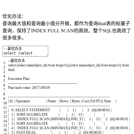
优化办法：
查询最大值和查询最小值分开做，都作为查询dual表的标量子
查询，保持了INDEX FULL SCAN的高效。整个SQL也高效了
很多很多。
--
最优办法
1
select
(
select
min
(
object_id
)
from
borpt
.
t1
)
,
(
select
max
(
object_id
)
from
borpt
.
t1
)
from
2
dual
;
3
4
Execution
Plan
5
--
--
--
--
--
--
--
--
--
--
--
--
--
--
--
--
--
--
--
--
--
--
--
--
--
--
--
--
--
6
Plan
hash
value
:
2617139519
7
8
--
--
--
--
--
--
--
--
--
--
--
--
--
--
--
--
--
--
--
--
--
--
--
--
--
--
--
--
--
--
--
--
--
--
--
--
--
--
--
--
--
--
-
9
|
Id
|
Operation
|
Name
|
Rows
|
Bytes
|
Cost
(
%
CPU
)
|
Time
|
10
--
--
--
--
--
--
--
--
--
--
--
--
--
--
--
--
--
--
--
--
--
--
--
--
--
--
--
--
--
--
--
--
--
--
--
--
--
--
--
--
--
--
-
11
|
0
|
SELECT
STATEMENT
|
|
1
|
|
2
(
0
)
|
00
:
00
:
01
|
12
|
1
|
SORT
AGGREGATE
|
|
1
|
13
|
|
|
13
|
2
|
INDEX
FULL
SCAN
(
MIN
/
MAX
)
|
IND_T1
|
1
|
13
|
2
(
0
)
|
00
:
00
:
01
|
14
|
3
|
SORT
AGGREGATE
|
|
1
|
13
|
|
|
15
|
4
|
INDEX
FULL
SCAN
(
MIN
/
MAX
)
|
IND_T1
|
1
|
13
|
2
(
0
)
|
00
:
00
:
01
|
16
|
5
|
FAST
DUAL
|
|
1
|
|
2
(
0
)
|
00
:
00
:
01
|