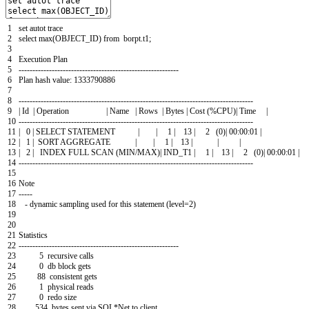
1
set
autot
trace
2
select
max
(
OBJECT_ID
)
from
borpt
.
t1
;
3
4
Execution
Plan
5
--
--
--
--
--
--
--
--
--
--
--
--
--
--
--
--
--
--
--
--
--
--
--
--
--
--
--
--
--
6
Plan
hash
value
:
1333790886
7
8
--
--
--
--
--
--
--
--
--
--
--
--
--
--
--
--
--
--
--
--
--
--
--
--
--
--
--
--
--
--
--
--
--
--
--
--
--
--
--
--
--
--
-
9
|
Id
|
Operation
|
Name
|
Rows
|
Bytes
|
Cost
(
%
CPU
)
|
Time
|
10
--
--
--
--
--
--
--
--
--
--
--
--
--
--
--
--
--
--
--
--
--
--
--
--
--
--
--
--
--
--
--
--
--
--
--
--
--
--
--
--
--
--
-
11
|
0
|
SELECT
STATEMENT
|
|
1
|
13
|
2
(
0
)
|
00
:
00
:
01
|
12
|
1
|
SORT
AGGREGATE
|
|
1
|
13
|
|
|
13
|
2
|
INDEX
FULL
SCAN
(
MIN
/
MAX
)
|
IND_T1
|
1
|
13
|
2
(
0
)
|
00
:
00
:
01
|
14
--
--
--
--
--
--
--
--
--
--
--
--
--
--
--
--
--
--
--
--
--
--
--
--
--
--
--
--
--
--
--
--
--
--
--
--
--
--
--
--
--
--
-
15
16
Note
17
--
--
-
18
-
dynamic
sampling
used
for
this
statement
(
level
=
2
)
19
20
21
Statistics
22
--
--
--
--
--
--
--
--
--
--
--
--
--
--
--
--
--
--
--
--
--
--
--
--
--
--
--
--
--
23
5
recursive
calls
24
0
db
block
gets
25
88
consistent
gets
26
1
physical
reads
27
0
redo
size
28
534
bytes
sent
via
SQL*
Net
to
client