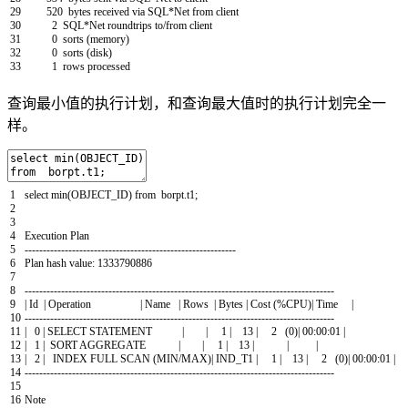
29
520
bytes
received
via
SQL*
Net
from
client
30
2
SQL*
Net
roundtrips
to
/
from
client
31
0
sorts
(
memory
)
32
0
sorts
(
disk
)
33
1
rows
processed
查询最小值的执行计划，和查询最大值时的执行计划完全一
样。
1
select
min
(
OBJECT_ID
)
from
borpt
.
t1
;
2
3
4
Execution
Plan
5
--
--
--
--
--
--
--
--
--
--
--
--
--
--
--
--
--
--
--
--
--
--
--
--
--
--
--
--
--
6
Plan
hash
value
:
1333790886
7
8
--
--
--
--
--
--
--
--
--
--
--
--
--
--
--
--
--
--
--
--
--
--
--
--
--
--
--
--
--
--
--
--
--
--
--
--
--
--
--
--
--
--
-
9
|
Id
|
Operation
|
Name
|
Rows
|
Bytes
|
Cost
(
%
CPU
)
|
Time
|
10
--
--
--
--
--
--
--
--
--
--
--
--
--
--
--
--
--
--
--
--
--
--
--
--
--
--
--
--
--
--
--
--
--
--
--
--
--
--
--
--
--
--
-
11
|
0
|
SELECT
STATEMENT
|
|
1
|
13
|
2
(
0
)
|
00
:
00
:
01
|
12
|
1
|
SORT
AGGREGATE
|
|
1
|
13
|
|
|
13
|
2
|
INDEX
FULL
SCAN
(
MIN
/
MAX
)
|
IND_T1
|
1
|
13
|
2
(
0
)
|
00
:
00
:
01
|
14
--
--
--
--
--
--
--
--
--
--
--
--
--
--
--
--
--
--
--
--
--
--
--
--
--
--
--
--
--
--
--
--
--
--
--
--
--
--
--
--
--
--
-
15
16
Note