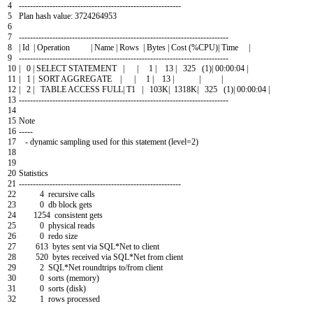
4
--
--
--
--
--
--
--
--
--
--
--
--
--
--
--
--
--
--
--
--
--
--
--
--
--
--
--
--
--
5
Plan
hash
value
:
3724264953
6
7
--
--
--
--
--
--
--
--
--
--
--
--
--
--
--
--
--
--
--
--
--
--
--
--
--
--
--
--
--
--
--
--
--
--
--
--
--
-
8
|
Id
|
Operation
|
Name
|
Rows
|
Bytes
|
Cost
(
%
CPU
)
|
Time
|
9
--
--
--
--
--
--
--
--
--
--
--
--
--
--
--
--
--
--
--
--
--
--
--
--
--
--
--
--
--
--
--
--
--
--
--
--
--
-
10
|
0
|
SELECT
STATEMENT
|
|
1
|
13
|
325
(
1
)
|
00
:
00
:
04
|
11
|
1
|
SORT
AGGREGATE
|
|
1
|
13
|
|
|
12
|
2
|
TABLE
ACCESS
FULL
|
T1
|
103K
|
1318K
|
325
(
1
)
|
00
:
00
:
04
|
13
--
--
--
--
--
--
--
--
--
--
--
--
--
--
--
--
--
--
--
--
--
--
--
--
--
--
--
--
--
--
--
--
--
--
--
--
--
-
14
15
Note
16
--
--
-
17
-
dynamic
sampling
used
for
this
statement
(
level
=
2
)
18
19
20
Statistics
21
--
--
--
--
--
--
--
--
--
--
--
--
--
--
--
--
--
--
--
--
--
--
--
--
--
--
--
--
--
22
4
recursive
calls
23
0
db
block
gets
24
1254
consistent
gets
25
0
physical
reads
26
0
redo
size
27
613
bytes
sent
via
SQL*
Net
to
client
28
520
bytes
received
via
SQL*
Net
from
client
29
2
SQL*
Net
roundtrips
to
/
from
client
30
0
sorts
(
memory
)
31
0
sorts
(
disk
)
32
1
rows
processed