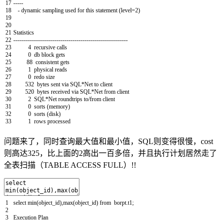
17
--
--
-
18
-
dynamic
sampling
used
for
this
statement
(
level
=
2
)
19
20
21
Statistics
22
--
--
--
--
--
--
--
--
--
--
--
--
--
--
--
--
--
--
--
--
--
--
--
--
--
--
--
--
--
23
4
recursive
calls
24
0
db
block
gets
25
88
consistent
gets
26
1
physical
reads
27
0
redo
size
28
532
bytes
sent
via
SQL*
Net
to
client
29
520
bytes
received
via
SQL*
Net
from
client
30
2
SQL*
Net
roundtrips
to
/
from
client
31
0
sorts
(
memory
)
32
0
sorts
(
disk
)
33
1
rows
processed
问题来了，同时查询最大值和最小值，SQL则变得很慢，cost
则高达325，比上面的2高出一百多倍，并且执行计划居然走了
全表扫描（TABLE ACCESS FULL）!!
1
select
min
(
object_id
)
,
max
(
object_id
)
from
borpt
.
t1
;
2
3
Execution
Plan