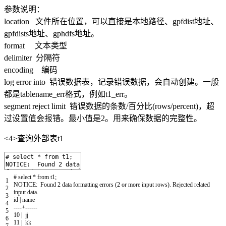
参数说明：
location 文件所在位置，可以直接是本地路径、gpfdist地址、
gpfdists地址、gphdfs地址。
format 文本类型
delimiter 分隔符
encoding 编码
log error into 错误数据表，记录错误数据，会自动创建。一般
都是tablename_err格式，例如t1_err。
segment reject limit 错误数据的条数/百分比(rows/percent)，超
过设置值会报错。最小值是2。用来确保数据的完整性。
<4>查询外部表t1
# select * from t1;
1
NOTICE
:
Found
2
data
formatting
errors
(
2
or
more
input
rows
)
.
Rejected
related
2
input
data
.
3
id
|
name
4
--
--
+
--
--
--
5
10
|
jj
6
11
|
kk
7