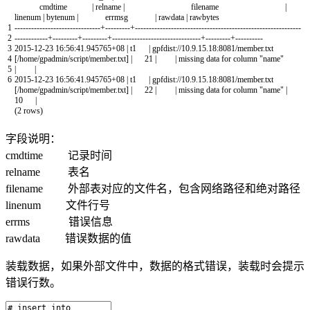
cmdtime
|
relname
|
filename
|
linenum
|
bytenum
|
errmsg
|
rawdata
|
rawbytes
1
--
--
--
--
--
--
--
--
--
--
--
--
--
--
--
-
+
--
--
--
--
-
+
--
--
--
--
--
--
--
--
--
--
--
--
--
--
--
--
--
--
--
--
--
--
--
--
--
--
--
--
--
--
2
--
--
--
--
--
--
+
--
--
--
--
-
+
--
--
--
--
-
+
--
--
--
--
--
--
--
--
--
--
--
--
--
--
--
--
+
--
--
--
--
-
+
--
--
--
--
--
3
2015
-
12
-
23
16
:
56
:
41.945765
+
08
|
t1
|
gpfdist
:
//10.9.15.18:8081/member.txt
4
[/home/gpadmin/script/member.txt] | 21 | | missing data for column "name"
5
| |
6
2015
-
12
-
23
16
:
56
:
41.945765
+
08
|
t1
|
gpfdist
:
//10.9.15.18:8081/member.txt
[/home/gpadmin/script/member.txt] | 22 | | missing data for column "name" |
10 |
(
2
rows
)
字段说明：
cmdtime 记录时间
relname 表名
filename 外部表对应的文件名，包含网络路径和绝对路径
linenum 文件行号
errms 错误信息
rawdata 错误数据的值
装载数据，如果外部文件中，数据的格式错误，装载时会提示
错误行数。