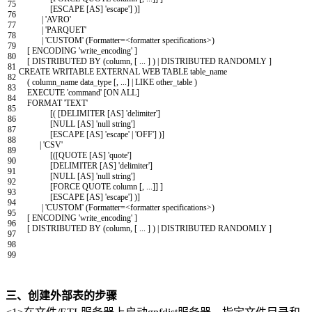
75
[
ESCAPE
[
AS
]
'escape'
]
)
]
76
|
'AVRO'
77
|
'PARQUET'
78
|
'CUSTOM'
(
Formatter
=
<
formatter
specifications
>
)
79
[
ENCODING
'write_encoding'
]
80
[
DISTRIBUTED
BY
(
column
,
[
.
.
.
]
)
|
DISTRIBUTED
RANDOMLY
]
81
CREATE
WRITABLE
EXTERNAL
WEB
TABLE
table_name
82
(
column_name
data
_
type
[
,
.
.
.
]
|
LIKE
other
_
table
)
83
EXECUTE
'command'
[
ON
ALL
]
84
FORMAT
'TEXT'
85
[
(
[
DELIMITER
[
AS
]
'delimiter'
]
86
[
NULL
[
AS
]
'null string'
]
87
[
ESCAPE
[
AS
]
'escape'
|
'OFF'
]
)
]
88
|
'CSV'
89
[
(
[
QUOTE
[
AS
]
'quote'
]
90
[
DELIMITER
[
AS
]
'delimiter'
]
91
[
NULL
[
AS
]
'null string'
]
92
[
FORCE
QUOTE
column
[
,
.
.
.
]
]
]
93
[
ESCAPE
[
AS
]
'escape'
]
)
]
94
|
'CUSTOM'
(
Formatter
=
<
formatter
specifications
>
)
95
[
ENCODING
'write_encoding'
]
96
[
DISTRIBUTED
BY
(
column
,
[
.
.
.
]
)
|
DISTRIBUTED
RANDOMLY
]
97
98
99
三、创建外部表的步骤