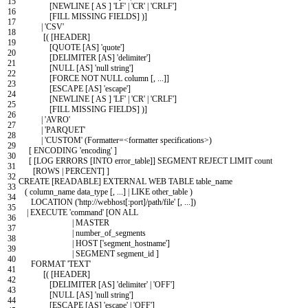
15
[
NEWLINE
[
AS
]
'LF'
|
'CR'
|
'CRLF'
]
16
[
FILL
MISSING
FIELDS
]
)
]
17
|
'CSV'
18
[
(
[
HEADER
]
19
[
QUOTE
[
AS
]
'quote'
]
20
[
DELIMITER
[
AS
]
'delimiter'
]
21
[
NULL
[
AS
]
'null string'
]
22
[
FORCE
NOT
NULL
column
[
,
.
.
.
]
]
23
[
ESCAPE
[
AS
]
'escape'
]
24
[
NEWLINE
[
AS
]
'LF'
|
'CR'
|
'CRLF'
]
25
[
FILL
MISSING
FIELDS
]
)
]
26
|
'AVRO'
27
|
'PARQUET'
28
|
'CUSTOM'
(
Formatter
=
<
formatter
specifications
>
)
29
[
ENCODING
'encoding'
]
30
[
[
LOG
ERRORS
[
INTO
error_table
]
]
SEGMENT
REJECT
LIMIT
count
31
[
ROWS
|
PERCENT
]
]
32
CREATE
[
READABLE
]
EXTERNAL
WEB
TABLE
table_name
33
(
column_name
data
_
type
[
,
.
.
.
]
|
LIKE
other
_
table
)
34
LOCATION
(
'http://webhost[:port]/path/file'
[
,
.
.
.
]
)
35
|
EXECUTE
'command'
[
ON
ALL
36
|
MASTER
37
|
number_of_segments
38
|
HOST
[
'segment_hostname'
]
39
|
SEGMENT
segment
_
id
]
40
FORMAT
'TEXT'
41
[
(
[
HEADER
]
42
[
DELIMITER
[
AS
]
'delimiter'
|
'OFF'
]
43
[
NULL
[
AS
]
'null string'
]
44
[
ESCAPE
[
AS
]
'escape'
|
'OFF'
]