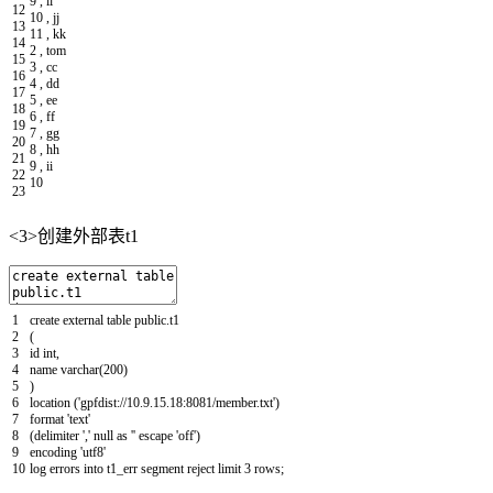
9
,
ii
12
10
,
jj
13
11
,
kk
14
2
,
tom
15
3
,
cc
16
4
,
dd
17
5
,
ee
18
6
,
ff
19
7
,
gg
20
8
,
hh
21
9
,
ii
22
10
23
<3>创建外部表t1
1
create
external
table
public
.
t1
2
(
3
id
int
,
4
name
varchar
(
200
)
5
)
6
location
(
'gpfdist://10.9.15.18:8081/member.txt'
)
7
format
'text'
8
(
delimiter
','
null
as
''
escape
'off'
)
9
encoding
'utf8'
10
log
errors
into
t1_err
segment
reject
limit
3
rows
;