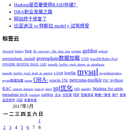
Hadoop是否要使用RAID存储？
DBA职业发展之路
网站终于修复了
比亚迪汉 vs 特斯拉 model y 试驾感受
标签云
gpfdist
bug
/boot/efi
binlog
db_recovery_file_dest_size
explain
gpload
greenplum数据加载
greenplum_install
GTID
InnoDB Buffer Pool
INNODB_BUFFER_PAGE_LRU
innodb_buffer_pool_dump_at_shutdown
mysql
logfile
innodb_buffer_pool_load_at_startup
LGWR
mysqldumpslow
ORA-
percona-toolkit
oracle 19c
python
mysql数据加载
numa
PXC
sql优化
RAC
Waiting for table
remote_listener
scan-ip
slave
SSD
standby
metadata lock
zabbix
warmup
主从
分区表
同步
性能测试
数据一致性
用户
登录
监控软件
闪回
非事务表
2017年1月
一
二
三
四
五
六
日
1
2
3
4
5
6
7
8