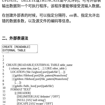
UPDATE、 DELETE或TRUNCATE是不允许的。可写外部表
输出数据到一个可执行程序，该程序要能够接受流输入数据。
在创建外部表的时候，可以指定分隔符、err表、指定允许出
错的数据条数，以及源文件的编码等信息。
二、外部表语法
1
2
3
CREATE
[
READABLE
]
EXTERNAL
TABLE
table_name
4
(
column_name
data
_
type
[
,
.
.
.
]
|
LIKE
other
_
table
)
5
LOCATION
(
'file://seghost[:port]/path/file'
[
,
.
.
.
]
)
6
|
(
'gpfdist://filehost[:port]/file_pattern[#transform]'
7
|
(
'gpfdists://filehost[:port]/file_pattern[#transform]'
8
[
,
.
.
.
]
)
9
|
(
'gphdfs://hdfs_host[:port]/path/file'
)
10
FORMAT
'TEXT'
11
[
(
[
HEADER
]
12
[
DELIMITER
[
AS
]
'delimiter'
|
'OFF'
]
13
[
NULL
[
AS
]
'null string'
]
14
[
ESCAPE
[
AS
]
'escape'
|
'OFF'
]