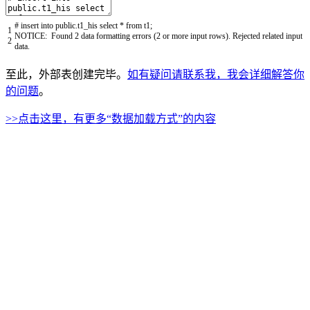
# insert into public.t1_his select * from t1;
1
NOTICE
:
Found
2
data
formatting
errors
(
2
or
more
input
rows
)
.
Rejected
related
input
2
data
.
至此，外部表创建完毕。
如有疑问请联系我，我会详细解答你
的问题
。
>>点击这里，有更多“数据加载方式”的内容