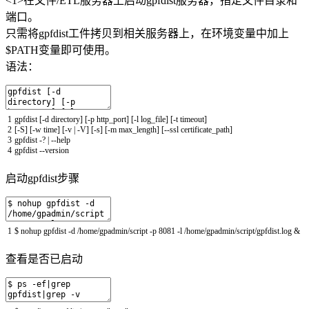
<1>在文件/ETL服务器上启动gpfdist服务器，指定文件目录和
端口。
只需将gpfdist工件拷贝到相关服务器上，在环境变量中加上
$PATH变量即可使用。
语法：
1
gpfdist
[
-
d
directory
]
[
-
p
http_port
]
[
-
l
log_file
]
[
-
t
timeout
]
2
[
-
S
]
[
-
w
time
]
[
-
v
|
-
V
]
[
-
s
]
[
-
m
max_length
]
[
--
ssl
certificate_path
]
3
gpfdist
-
?
|
--
help
4
gpfdist
--
version
启动gpfdist步骤
1
$
nohup
gpfdist
-
d
/
home
/
gpadmin
/
script
-
p
8081
-
l
/
home
/
gpadmin
/
script
/
gpfdist
.
log
&
查看是否已启动