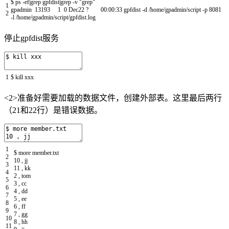
$
ps
-
ef
|
grep
gpfdist
|
grep
-
v
"grep"
1
gpadmin
13193
1
0
Dec22
?
00
:
00
:
33
gpfdist
-
d
/
home
/
gpadmin
/
script
-
p
8081
2
-
l
/
home
/
gpadmin
/
script
/
gpfdist
.
log
停止gpfdist服务
1
$
kill
xxx
<2>准备好需要加载的数据文件，创建外部表。这里最后两行
（21和22行）是错误数据。
1
$
more
member
.
txt
2
10
,
jj
3
11
,
kk
4
2
,
tom
5
3
,
cc
6
4
,
dd
7
5
,
ee
8
6
,
ff
9
7
,
gg
10
8
,
hh
11