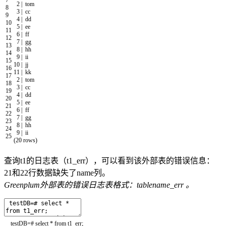
2
|
tom
8
3
|
cc
9
4
|
dd
10
5
|
ee
11
6
|
ff
12
7
|
gg
13
8
|
hh
14
9
|
ii
15
10
|
jj
16
11
|
kk
17
2
|
tom
18
3
|
cc
19
4
|
dd
20
5
|
ee
21
6
|
ff
22
7
|
gg
23
8
|
hh
24
9
|
ii
25
(
20
rows
)
查询t1的日志表（t1_err），可以看到该外部表的错误信息：
21和22行数据缺失了name列。
Greenplum外部表的错误日志表格式：tablename_err 。
testDB
=
# select * from t1_err;