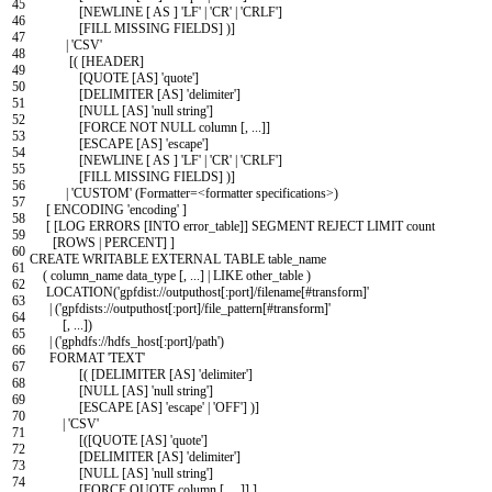
45
[
NEWLINE
[
AS
]
'LF'
|
'CR'
|
'CRLF'
]
46
[
FILL
MISSING
FIELDS
]
)
]
47
|
'CSV'
48
[
(
[
HEADER
]
49
[
QUOTE
[
AS
]
'quote'
]
50
[
DELIMITER
[
AS
]
'delimiter'
]
51
[
NULL
[
AS
]
'null string'
]
52
[
FORCE
NOT
NULL
column
[
,
.
.
.
]
]
53
[
ESCAPE
[
AS
]
'escape'
]
54
[
NEWLINE
[
AS
]
'LF'
|
'CR'
|
'CRLF'
]
55
[
FILL
MISSING
FIELDS
]
)
]
56
|
'CUSTOM'
(
Formatter
=
<
formatter
specifications
>
)
57
[
ENCODING
'encoding'
]
58
[
[
LOG
ERRORS
[
INTO
error_table
]
]
SEGMENT
REJECT
LIMIT
count
59
[
ROWS
|
PERCENT
]
]
60
CREATE
WRITABLE
EXTERNAL
TABLE
table_name
61
(
column_name
data
_
type
[
,
.
.
.
]
|
LIKE
other
_
table
)
62
LOCATION
(
'gpfdist://outputhost[:port]/filename[#transform]'
63
|
(
'gpfdists://outputhost[:port]/file_pattern[#transform]'
64
[
,
.
.
.
]
)
65
|
(
'gphdfs://hdfs_host[:port]/path'
)
66
FORMAT
'TEXT'
67
[
(
[
DELIMITER
[
AS
]
'delimiter'
]
68
[
NULL
[
AS
]
'null string'
]
69
[
ESCAPE
[
AS
]
'escape'
|
'OFF'
]
)
]
70
|
'CSV'
71
[
(
[
QUOTE
[
AS
]
'quote'
]
72
[
DELIMITER
[
AS
]
'delimiter'
]
73
[
NULL
[
AS
]
'null string'
]
74
[
FORCE
QUOTE
column
[
,
.
.
.
]
]
]