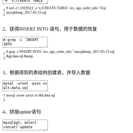
# sed -e'/./{H;$!d;}' -e 'x;/CREATE TABLE `ecs_ugo_order_info`/!d;q'
1
mysqldump_2017-05-23.sql
2
2、获得INSERT INTO 语句，用于数据的恢复
# grep -i 'INSERT INTO `ecs_ugo_order_info`' mysqldump_2017-05-23.sql
1
&gt;data.sql &amp;
2
3、根据得到的表结构创建表，并导入数据
1
mysql
-
uroot
-
pxxx
xx
&
lt
;
data
.
sql
2
4、拼接update语句