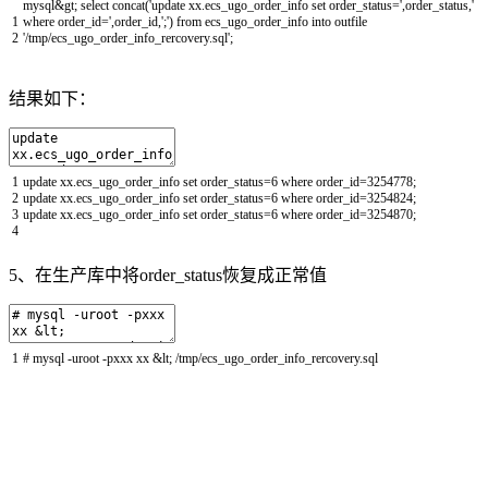
mysql
&
gt
;
select
concat
(
'update xx.ecs_ugo_order_info set order_status='
,
order_status
,
'
1
where order_id='
,
order_id
,
';'
)
from
ecs_ugo_order_info
into
outfile
2
'/tmp/ecs_ugo_order_info_rercovery.sql'
;
结果如下：
1
update
xx
.
ecs_ugo_order_info
set
order_status
=
6
where
order_id
=
3254778
;
2
update
xx
.
ecs_ugo_order_info
set
order_status
=
6
where
order_id
=
3254824
;
3
update
xx
.
ecs_ugo_order_info
set
order_status
=
6
where
order_id
=
3254870
;
4
5、在生产库中将order_status恢复成正常值
1
# mysql -uroot -pxxx xx &lt; /tmp/ecs_ugo_order_info_rercovery.sql