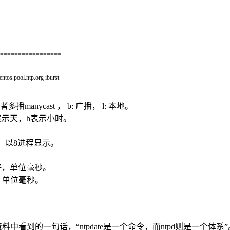
==
===
===
===
===
===
entos.pool.ntp.org
iburst
anycast ， b: 广播， l: 本地。
表示天，h表示小时。
加，以8进程显示。
越好，单位毫秒。
好，单位毫秒。
中看到的一句话，“ntpdate是一个命令，而ntpd则是一个体