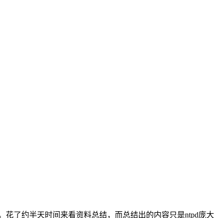
系”。花了约半天时间来看资料总结，而总结出的内容只是ntpd庞大