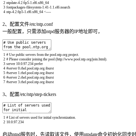
2
ntpdate
-
4.2.6p5
-
1.el6.x86_64
3
fontpackages
-
filesystem
-
1.41
-
1.1.el6.noarch
4
ntp
-
4.2.6p5
-
1.el6.x86_64
<
--
--
2、配置文件/etc/ntp.conf
一般配置，只需添加ntpd服务器的IP地址即可，
1
# Use public servers from the pool.ntp.org project.
2
# Please consider joining the pool (http://www.pool.ntp.org/join.html).
3
server
10.0.97.234
prefer
4
#server 0.rhel.pool.ntp.org iburst
5
#server 1.rhel.pool.ntp.org iburst
6
#server 2.rhel.pool.ntp.org iburst
7
#server 3.rhel.pool.ntp.org iburst
3、配置/etc/ntp/step-tickers
1
# List of servers used for initial synchronization.
2
10.0.97.234
启动ntpd服务时，先读取该文件，使用ntpdate命令初始化