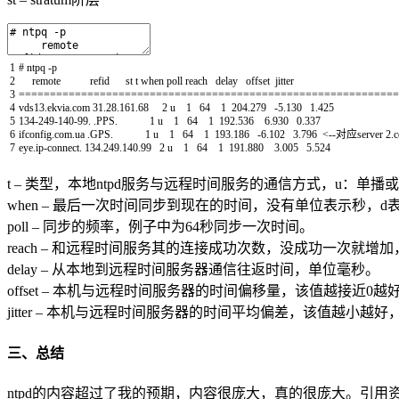
1
# ntpq -p
2
remote
refid
st
t
when
poll
reach
delay
offset
jitter
3
===
===
===
===
===
===
===
===
===
===
===
===
===
===
===
===
===
===
===
===
=
4
vds13
.
ekvia
.
com
31.28.161.68
2
u
1
64
1
204.279
-
5.130
1.425
5
134
-
249
-
140
-
99.
.
PPS
.
1
u
1
64
1
192.536
6.930
0.337
6
ifconfig
.
com
.
ua
.
GPS
.
1
u
1
64
1
193.186
-
6.102
3.796
<
--
对应
server
2.c
7
eye
.
ip
-
connect
.
134.249.140.99
2
u
1
64
1
191.880
3.005
5.524
t – 类型，本地ntpd服务与远程时间服务的通信方式，u：单播或者多播m
when – 最后一次时间同步到现在的时间，没有单位表示秒，d
poll – 同步的频率，例子中为64秒同步一次时间。
reach – 和远程时间服务其的连接成功次数，没成功一次就增
delay – 从本地到远程时间服务器通信往返时间，单位毫秒。
offset – 本机与远程时间服务器的时间偏移量，该值越接近0
jitter – 本机与远程时间服务器的时间平均偏差，该值越小越
三、总结
ntpd的内容超过了我的预期，内容很庞大，真的很庞大。引用资料