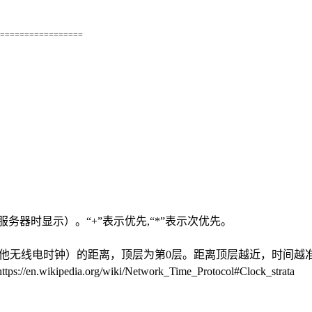
==
===
===
===
===
===
程服务器时显示）。“+”表示优先,“*”表示次优先。
GPS或者其他无线电时钟）的距离，顶层为第0层。距离顶层越近，时
ikipedia.org/wiki/Network_Time_Protocol#Clock_strata