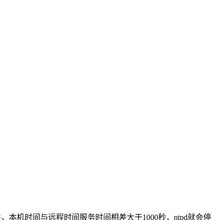
，本机时间与远程时间服务时间相差大于1000秒，ntpd就会停