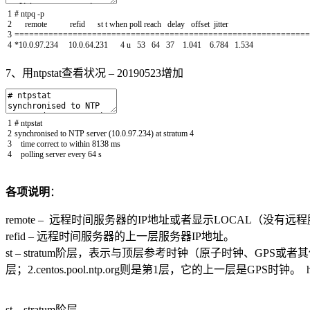
1
# ntpq -p
2
remote
refid
st
t
when
poll
reach
delay
offset
jitter
3
===
===
===
===
===
===
===
===
===
===
===
===
===
===
===
===
===
===
===
===
=
4
*
10.0.97.234
10.0.64.231
4
u
53
64
37
1.041
6.784
1.534
7、用ntpstat查看状况 – 20190523增加
1
# ntpstat
2
synchronised
to
NTP
server
(
10.0.97.234
)
at
stratum
4
3
time
correct
to
within
8138
ms
4
polling
server
every
64
s
各项说明
：
remote – 远程时间服务器的IP地址或者显示LOCAL（没有远
refid – 远程时间服务器的上一层服务器IP地址。
st – stratum阶层，表示与顶层参考时钟（原子时钟、
层；2.centos.pool.ntp.org则是第1层，它的上一层是GPS时钟。 https://en.w
st – stratum阶层