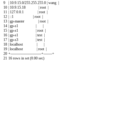
9
|
10.9.15.0
/
255.255.255.0
|
wang
|
10
|
10.9.15.18
|
root
|
11
|
127.0.0.1
|
root
|
12
|
::
1
|
root
|
13
|
gp
-
master
|
root
|
14
|
gp
-
s1
|
|
15
|
gp
-
s1
|
root
|
16
|
gp
-
s1
|
test
|
17
|
gp
-
s3
|
test
|
18
|
localhost
|
|
19
|
localhost
|
root
|
20
+
--
--
--
--
--
--
--
--
--
--
--
--
-
+
--
--
--
-
+
21
16
rows
in
set
(
0.00
sec
)