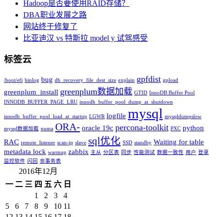
Hadoop是否要使用RAID存储？
DBA职业发展之路
网站终于修复了
比亚迪汉 vs 特斯拉 model y 试驾感受
标签云
gpfdist
bug
/boot/efi
binlog
db_recovery_file_dest_size
explain
gpload
greenplum数据加载
greenplum_install
GTID
InnoDB Buffer Pool
INNODB_BUFFER_PAGE_LRU
innodb_buffer_pool_dump_at_shutdown
mysql
logfile
innodb_buffer_pool_load_at_startup
LGWR
mysqldumpslow
ORA-
percona-toolkit
oracle 19c
python
mysql数据加载
numa
PXC
sql优化
RAC
Waiting for table
remote_listener
scan-ip
slave
SSD
standby
metadata lock
zabbix
warmup
主从
分区表
同步
性能测试
数据一致性
用户
登录
监控软件
闪回
非事务表
2016年12月
一
二
三
四
五
六
日
1
2
3
4
5
6
7
8
9
10
11
12
13
14
15
16
17
18