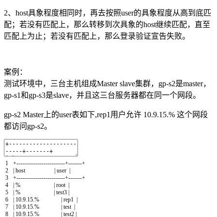
2、host具象程度相同时，再去按照user的具象程度从高到底匹
配；若没有匹配上，那么转移到次具象的host继续匹配，直至
匹配上为止；若没有匹配上，那么登录验证宣告失败。
案例：
测试环境中，三台主机组成Master slave集群，gp-s2是master，
gp-s1和gp-s3是slave，并且这三台服务器都在同一个网段。
gp-s2 Master上的user表如下,rep1用户允许 10.9.15.% 这个网段
都访问gp-s2。
1
+
--
--
--
--
--
--
--
--
--
--
--
--
-
+
--
--
--
-
+
2
|
host
|
user
|
3
+
--
--
--
--
--
--
--
--
--
--
--
--
-
+
--
--
--
-
+
4
|
%
|
root
|
5
|
%
|
test3
|
6
|
10.9.15.
%
|
rep1
|
7
|
10.9.15.
%
|
test
|
8
|
10.9.15.
%
|
test2
|