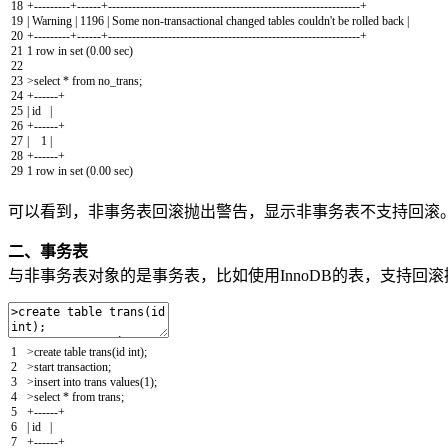
18
+
--
--
--
--
-
+
--
--
--
+
--
--
--
--
--
--
--
--
--
--
--
--
--
--
--
--
--
--
--
--
--
--
--
--
--
--
--
--
--
--
--
-
+
19
|
Warning
|
1196
|
Some
non
-
transactional
changed
tables
couldn
'
t
be
rolled
back
|
20
+
--
--
--
--
-
+
--
--
--
+
--
--
--
--
--
--
--
--
--
--
--
--
--
--
--
--
--
--
--
--
--
--
--
--
--
--
--
--
--
--
--
-
+
21
1
row
in
set
(
0.00
sec
)
22
23
>
select *
from
no_trans
;
24
+
--
--
--
+
25
|
id
|
26
+
--
--
--
+
27
|
1
|
28
+
--
--
--
+
29
1
row
in
set
(
0.00
sec
)
可以看到，非事务表回滚抛出警告，显示非事务表不支持回滚
二、事务表
与非事务表对象的是事务表，比如使用InnoDB的表，支持回滚
1
>
create
table
trans
(
id
int
)
;
2
>
start
transaction
;
3
>
insert
into
trans
values
(
1
)
;
4
>
select *
from
trans
;
5
+
--
--
--
+
6
|
id
|
7
+
--
--
--
+