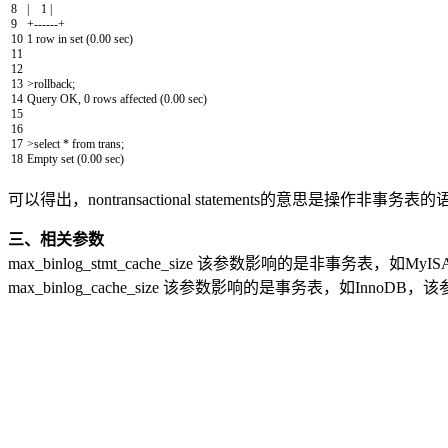
8
|
1
|
9
+
--
--
--
+
10
1
row
in
set
(
0.00
sec
)
11
12
13
>
rollback
;
14
Query
OK
,
0
rows
affected
(
0.00
sec
)
15
16
17
>
select *
from
trans
;
18
Empty
set
(
0.00
sec
)
可以得出，nontransactional statements的意思是操作非事务表
三、相关参数
max_binlog_stmt_cache_size 该参数影响的是非事务
max_binlog_cache_size 该参数影响的是事务表，如In