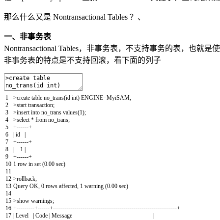
那么什么又是 Nontransactional Tables ？、
一、非事务表
Nontransactional Tables，非事务表，不支持事务的表，也
非事务表的特点是不支持回滚，看下面的列子
1
>
create
table
no_trans
(
id
int
)
ENGINE
=
MyiSAM
;
2
>
start
transaction
;
3
>
insert
into
no_trans
values
(
1
)
;
4
>
select *
from
no_trans
;
5
+
--
--
--
+
6
|
id
|
7
+
--
--
--
+
8
|
1
|
9
+
--
--
--
+
10
1
row
in
set
(
0.00
sec
)
11
12
>
rollback
;
13
Query
OK
,
0
rows
affected
,
1
warning
(
0.00
sec
)
14
15
>
show
warnings
;
16
+
--
--
--
--
-
+
--
--
--
+
--
--
--
--
--
--
--
--
--
--
--
--
--
--
--
--
--
--
--
--
--
--
--
--
--
--
--
--
--
--
--
-
+
17
|
Level
|
Code
|
Message
|