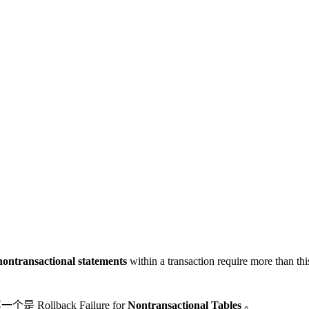
ontransactional statements
within a transaction require more than th
个是 Rollback Failure for
Nontransactional
Tables
。